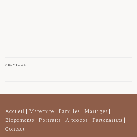
PREVIOUS
L’Amour d’une Vie
Accueil
|
Maternité
|
Familles
|
Mariages
|
Elopements
|
Portraits
|
À propos
|
Partenariats
|
Contact