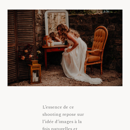
Maternité
Familles
Mariages
Elopements
Portraits
À Propos
Partenariats
Contact
L’essence de ce
shooting repose sur
l’idée d’images à la
fois naturelles et