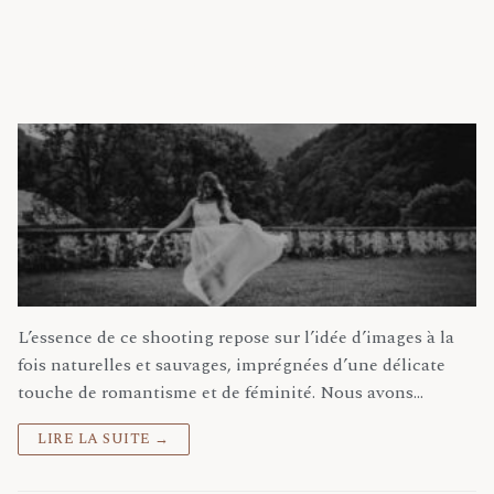
Maternité
Tel un songe
Familles
CÉLINE MUSSANO
16 JANVIER 2024
SHOOTING INSPIRATION
Mariages
Elopements
Portraits
À Propos
Partenariats
L’essence de ce shooting repose sur l’idée d’images à la
fois naturelles et sauvages, imprégnées d’une délicate
Contact
touche de romantisme et de féminité. Nous avons…
LIRE LA SUITE →